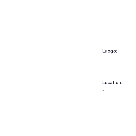
CORPORATE
FASHION
PORTRAIT
SPORT
STUDIO
TRAVEL
Luogo:
-
Location:
-